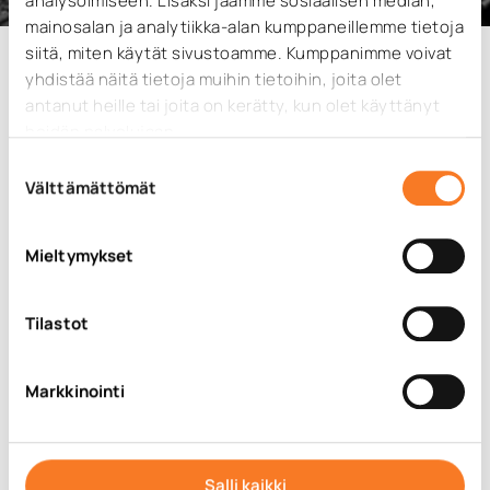
analysoimiseen. Lisäksi jaamme sosiaalisen median,
mainosalan ja analytiikka-alan kumppaneillemme tietoja
siitä, miten käytät sivustoamme. Kumppanimme voivat
yhdistää näitä tietoja muihin tietoihin, joita olet
antanut heille tai joita on kerätty, kun olet käyttänyt
Meiltä saat kaikki tie- ja inframittaukset
heidän palvelujaan.
ammattitaidolla.
Suostumuksen
Välttämättömät
Teiden merkintämittaukset
valinta
Viemäreiden ja vesijohtojen
Mieltymykset
merkintämittaukset
Siltamittaukset
Tilastot
Kaapeleiden merkintä, kartoitus ja
määrälaskennat
Markkinointi
Kaivuun ja täyttöjen määrälaskennat
Maanmittaukset
Kalliokartoitukset
Salli kaikki