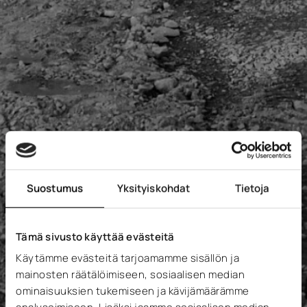
Suostumus
Yksityiskohdat
Tietoja
Tämä sivusto käyttää evästeitä
Tie- ja inframittaukset
Käytämme evästeitä tarjoamamme sisällön ja
mainosten räätälöimiseen, sosiaalisen median
ominaisuuksien tukemiseen ja kävijämäärämme