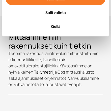
Salli valinta
Kiellä
Mittaamme niin
rakennukset kuin tietkin
Teemme rakennus ja infra-alan mittaustöitä niin
rakennusliikkeille, kunnille kuin
omakotitalorakentajillekin. Käytössämme on
nykyaikainen
Takymetri
ja Gps mittauskalusto
sekä ajanmukaiset ohjelmistot. Vahvuuksiamme
on vahva tietotaito ja joustavat työajat.